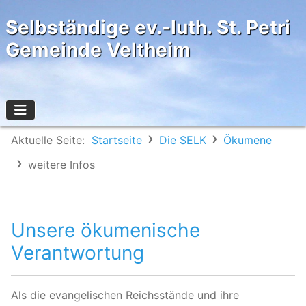
Selbständige ev.-luth. St. Petri
Gemeinde Veltheim
Aktuelle Seite:
Startseite
Die SELK
Ökumene
weitere Infos
Unsere ökumenische
Verantwortung
Als die evangelischen Reichsstände und ihre